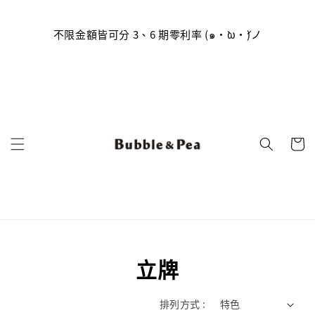
員帳號
到囉
不限金額皆可分 3、6 期零利率 (๑•̀ω•́)ノ
(っ
立牌
排列方式 :