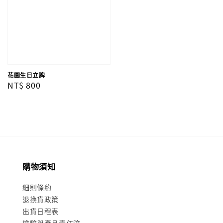
花園生日立牌
Regular
NT$ 800
price
購物須知
細則條約
退換貨政策
出貨日程表
檢驗與產品責任險