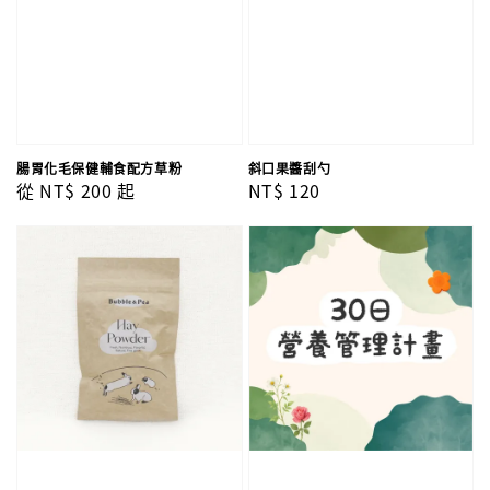
腸胃化毛保健輔食配方草粉
斜口果醬刮勺
Regular
從
NT$ 200
起
Regular
NT$ 120
price
price