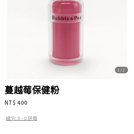
1
/2
蔓越莓保健粉
Regular
NT$ 400
price
總分:
0
-
0
評價