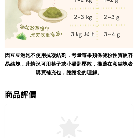
因豆豆泡泡不使用抗凝結劑，考量莓果類保健粉性質較容
易結塊，此情況可用筷子或小湯匙壓散，推薦在意結塊者
購買補充包，謝謝您的理解。
商品評價