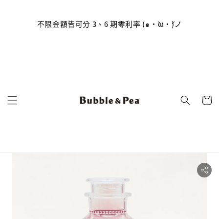
員帳號
到囉
不限金額皆可分 3、6 期零利率 (๑•̀ω•́)ノ
(っ