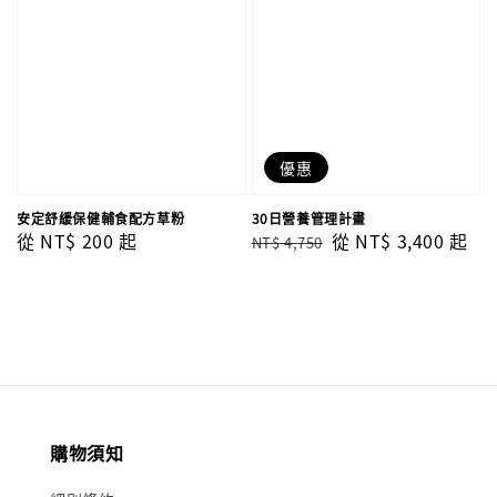
優惠
安定舒緩保健輔食配方草粉
30日營養管理計畫
Regular
從
NT$ 200
起
Regular
Sale
從
NT$ 3,400
起
NT$ 4,750
price
price
price
購物須知