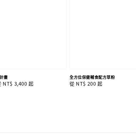
理計畫
全方位保健輔食配方草粉
ale
從
NT$ 3,400
起
Regular
從
NT$ 200
起
rice
price