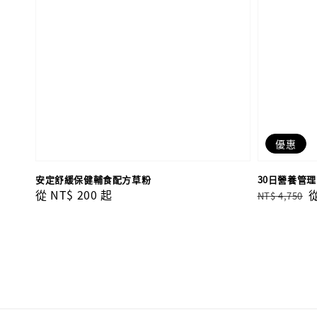
優惠
安定舒緩保健輔食配方草粉
30日營養管
Regular
從
NT$ 200
起
Regular
S
NT$ 4,750
price
price
p