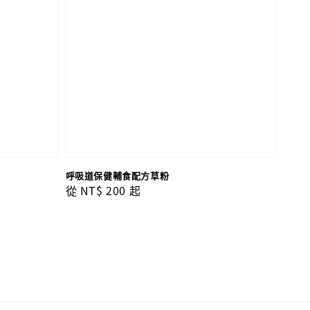
呼吸道保健輔食配方草粉
Regular
從
NT$ 200
起
price