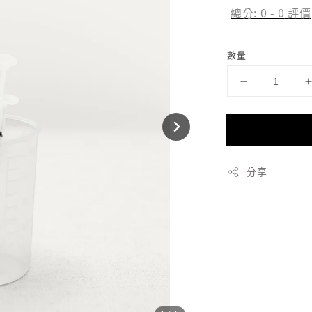
總分:
0
-
0
評價
數量
分享