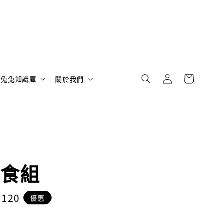
兔兔知識庫
關於我們
食組
e
 120
優惠
ce