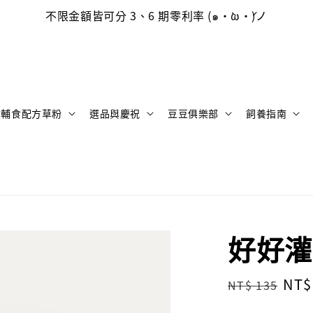
不限金額皆可分 3、6 期零利率 (๑•̀ω•́)ノ
健輔食配方草粉
選品與慶祝
豆豆俱樂部
飼養指南
好好灌
Regular
Sal
NT$
NT$ 135
price
pri