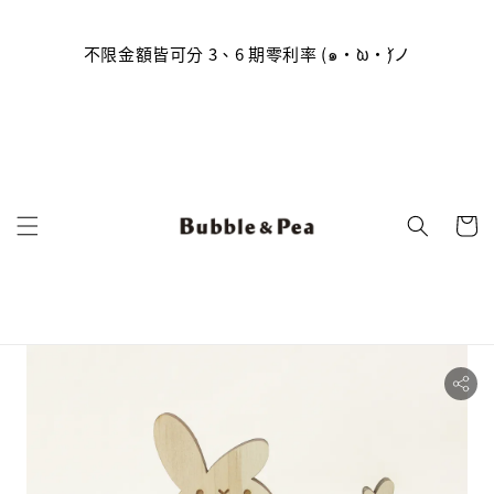
員帳號
到囉
不限金額皆可分 3、6 期零利率 (๑•̀ω•́)ノ
(っ