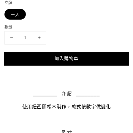
立牌
一入
數量
加入購物車
⎯
⎯
⎯
⎯
⎯
⎯
⎯
⎯
⎯
⎯⎯⎯⎯⎯⎯⎯
介
紹
使用紐西蘭松木製作，
款式依數字做變化
⎯
⎯
⎯
⎯
⎯
⎯
⎯
⎯
⎯
⎯⎯⎯⎯⎯⎯⎯
尺 寸