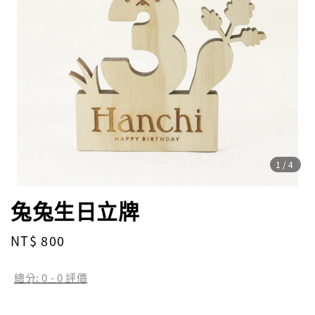
1
/4
兔兔生日立牌
Regular
NT$ 800
price
總分:
0
-
0
評價