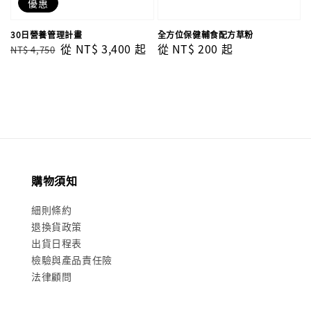
優惠
30日營養管理計畫
全方位保健輔食配方草粉
Regular
Sale
從
NT$ 3,400
起
Regular
從
NT$ 200
起
NT$ 4,750
price
price
price
購物須知
細則條約
退換貨政策
出貨日程表
檢驗與產品責任險
法律顧問