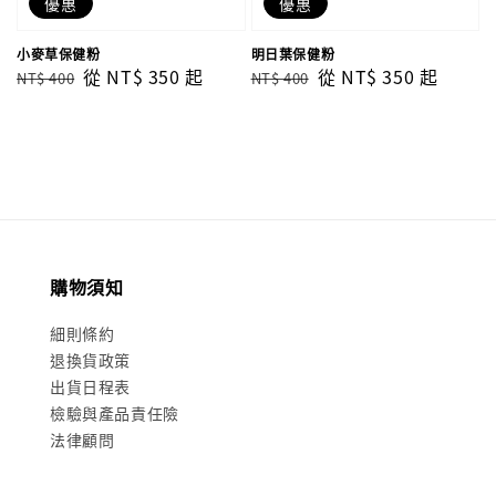
優惠
優惠
小麥草保健粉
明日葉保健粉
Regular
Sale
從
NT$ 350
起
Regular
Sale
從
NT$ 350
起
NT$ 400
NT$ 400
price
price
price
price
購物須知
細則條約
退換貨政策
出貨日程表
檢驗與產品責任險
法律顧問