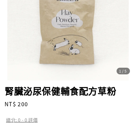
1
/5
腎臟泌尿保健輔食配方草粉
Regular
NT$ 200
price
總分:
0
-
0
評價