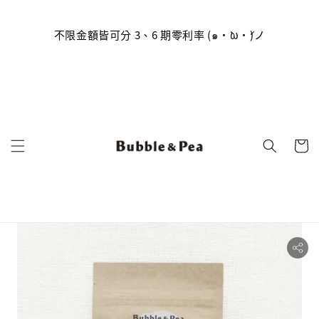
員帳號
到囉
不限金額皆可分 3、6 期零利率 (๑•̀ω•́)ノ
(っ